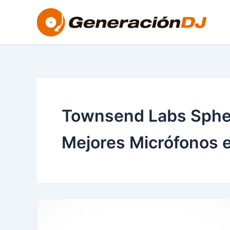
Ir
al
contenido
Townsend Labs Sphere
Mejores Micrófonos en