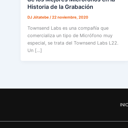
Historia de la Grabación
DJ Jótatebe
/
22 noviembre, 2020
Townsend Labs es una compañía que
comercializa un tipo de Micrófono muy
especial, se trata del Townsend Labs L22.
Un […]
INI