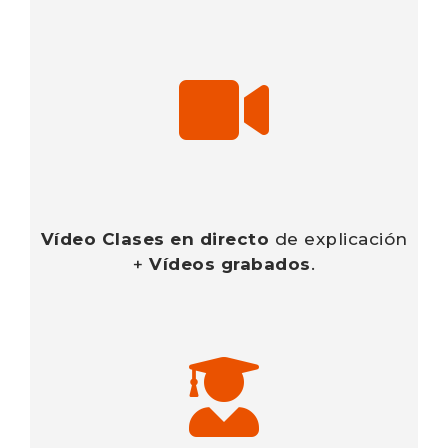
V
ídeo Clases en directo
de explicación
+
V
ídeos grabados
.