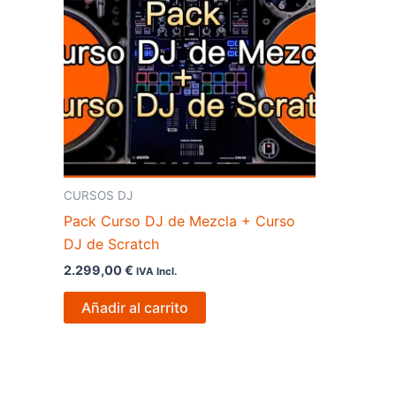
CURSOS DJ
Pack Curso DJ de Mezcla + Curso
DJ de Scratch
2.299,00
€
IVA Incl.
Añadir al carrito