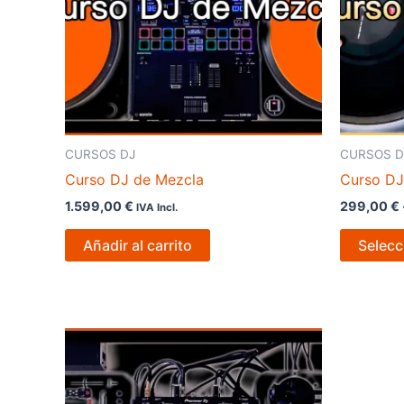
CURSOS DJ
CURSOS D
Curso DJ de Mezcla
Curso DJ
1.599,00
€
299,00
€
IVA Incl.
Añadir al carrito
Selecc